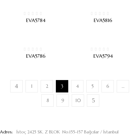
EVA5784
EVA5816
EVA5786
EVA5794
1
2
3
4
5
6
…
8
9
10
Adres:
İstoç 2425 SK. Z BLOK No:155-157 Bağcılar / İstanbul