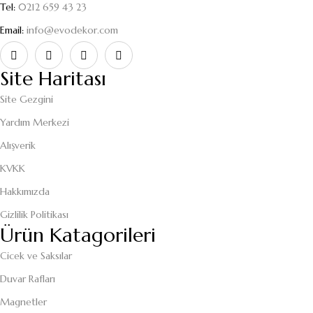
Tel:
0212 659 43 23
Email:
info@evodekor.com
Site Haritası
Site Gezgini
Yardım Merkezi
Alışverik
KVKK
Hakkımızda
Gizlilik Politikası
Ürün Katagorileri
Cicek ve Saksılar
Duvar Rafları
Magnetler